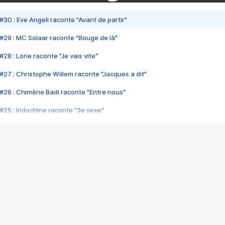
#30 : Eve Angeli raconte "Avant de partir"
#29 : MC Solaar raconte "Bouge de là"
28 : Lorie raconte "Je vais vite"
#27 : Christophe Willem raconte "Jacques a dit"
#26 : Chimène Badi raconte "Entre nous"
#25 : Indochine raconte "3e sexe"
#24 : Zaho raconte "C'est chelou"
#23 : Patrick Bruel raconte "Au café des délices"
#22 : Kyo raconte "Le chemin"
#21 : Nolwenn Leroy raconte "Cassé"
#20 : Patrick Hernandez raconte "Born to be alive"
#19 : Lorie raconte "Près de moi"