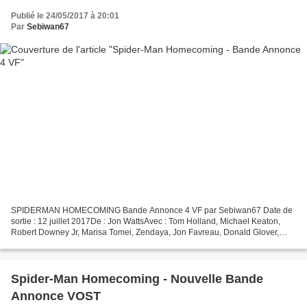
Publié le 24/05/2017 à 20:01
Par
Sebiwan67
SPIDERMAN HOMECOMING Bande Annonce 4 VF par Sebiwan67 Date de
sortie : 12 juillet 2017De : Jon WattsAvec : Tom Holland, Michael Keaton,
Robert Downey Jr, Marisa Tomei, Zendaya, Jon Favreau, Donald Glover,
Logan Marshall-Green et Tyne DalyGenres : Action,...
Spider-Man Homecoming - Nouvelle Bande
Annonce VOST