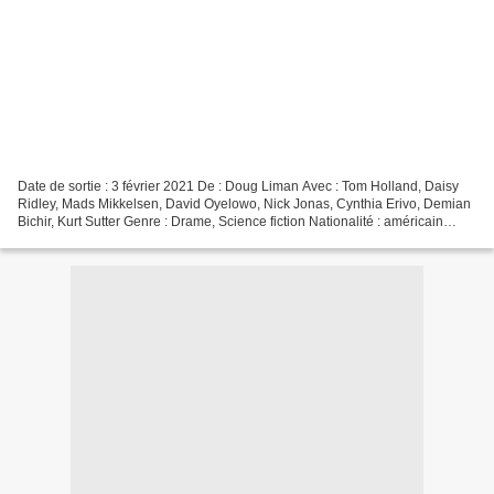
Date de sortie : 3 février 2021 De : Doug Liman Avec : Tom Holland, Daisy
Ridley, Mads Mikkelsen, David Oyelowo, Nick Jonas, Cynthia Erivo, Demian
Bichir, Kurt Sutter Genre : Drame, Science fiction Nationalité : américain
Synopsis : Dans un futur proche,...