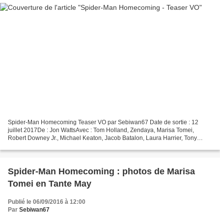
Spider-Man Homecoming Teaser VO par Sebiwan67 Date de sortie : 12
juillet 2017De : Jon WattsAvec : Tom Holland, Zendaya, Marisa Tomei,
Robert Downey Jr., Michael Keaton, Jacob Batalon, Laura Harrier, Tony
RevoloriGenres : Action, Aventure, FantastiqueNationalité...
Spider-Man Homecoming : photos de Marisa
Tomei en Tante May
Publié le 06/09/2016 à 12:00
Par
Sebiwan67