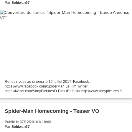
Par
Sebiwan67
Rendez-vous au cinéma le 12 juillet 2017. Facebook :
https://www.facebook.com/SpiderMan.LeFilm Twitter :
https://twitter.com/SonyPicturesFr Plus d'info sur http://www.sonypictures.fr
Date de sortie : 12 juillet 2017De : Jon WattsAvec : Tom Holland, Zendaya,...
Spider-Man Homecoming - Teaser VO
Publié le 07/12/2016 à 18:00
Par
Sebiwan67