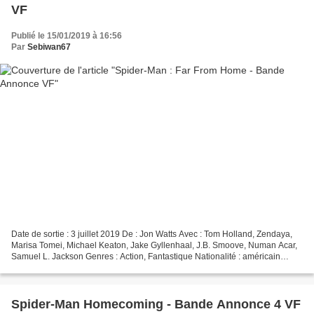
VF
Publié le 15/01/2019 à 16:56
Par
Sebiwan67
Date de sortie : 3 juillet 2019 De : Jon Watts Avec : Tom Holland, Zendaya,
Marisa Tomei, Michael Keaton, Jake Gyllenhaal, J.B. Smoove, Numan Acar,
Samuel L. Jackson Genres : Action, Fantastique Nationalité : américain
Synospis : Peter et ses amis passent...
Spider-Man Homecoming - Bande Annonce 4 VF