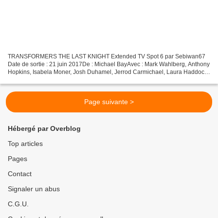
TRANSFORMERS THE LAST KNIGHT Extended TV Spot 6 par Sebiwan67
Date de sortie : 21 juin 2017De : Michael BayAvec : Mark Wahlberg, Anthony
Hopkins, Isabela Moner, Josh Duhamel, Jerrod Carmichael, Laura Haddock,
Tyrese Gibson, Santiago Cabrera, Liam Garrigan,...
Page suivante >
Hébergé par Overblog
Top articles
Pages
Contact
Signaler un abus
C.G.U.