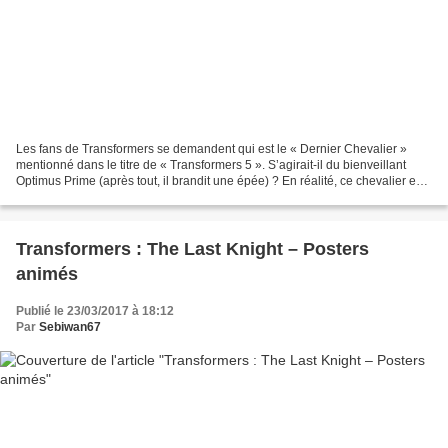
Les fans de Transformers se demandent qui est le « Dernier Chevalier »
mentionné dans le titre de « Transformers 5 ». S’agirait-il du bienveillant
Optimus Prime (après tout, il brandit une épée) ? En réalité, ce chevalier est
un humain et son identité...
Transformers : The Last Knight – Posters
animés
Publié le 23/03/2017 à 18:12
Par
Sebiwan67