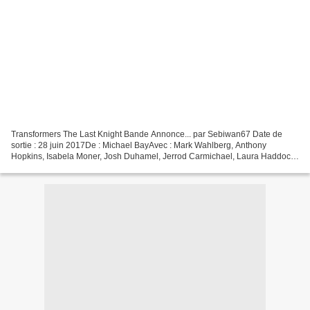
Transformers The Last Knight Bande Annonce... par Sebiwan67 Date de
sortie : 28 juin 2017De : Michael BayAvec : Mark Wahlberg, Anthony
Hopkins, Isabela Moner, Josh Duhamel, Jerrod Carmichael, Laura Haddock,
Tyrese Gibson, Santiago Cabrera, Liam Garrigan,...