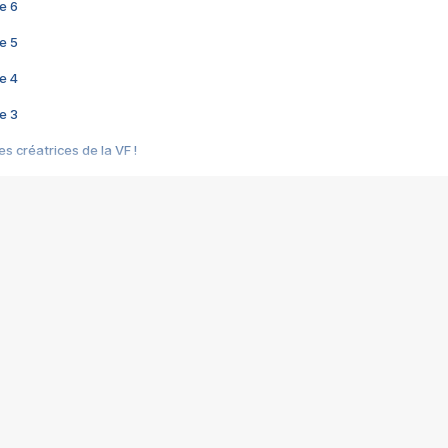
e 6
e 5
e 4
e 3
s créatrices de la VF !
e 2
e 1
e Mektoub My Love arrive enfin ! Rencontre avec Shaïn Boumedine et Sal
i : après Toni en famille
elle réalise le bouleversant Dites lui que je l'aime
ais ! Rencontre autour de Vie privée de Rebecca Zlotowski
 de Marguerite, Grave... Rencontre avec Ella Rumpf
 Les Rêveurs, un film intime sur la santé mentale