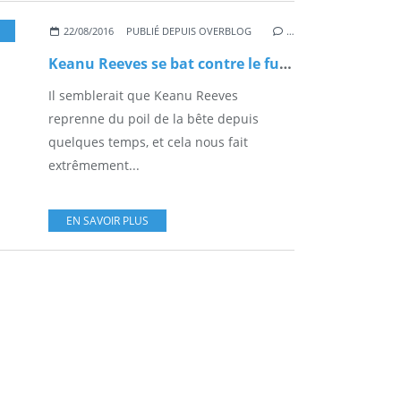
,
CINEMA-DVD
22/08/2016
PUBLIÉ DEPUIS OVERBLOG
…
Keanu Reeves se bat contre le futur dans le film Replicas
Il semblerait que Keanu Reeves
reprenne du poil de la bête depuis
quelques temps, et cela nous fait
extrêmement...
EN SAVOIR PLUS