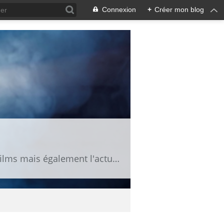
Connexion
+
Créer mon blog
Fan de cinéma, vous trouverez ici des news, des bandes annonces, des fiches de films mais également l'actu des séries TV.