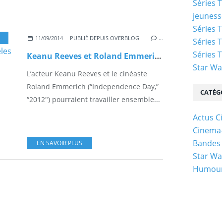
Séries 
jeuness
Séries T
NEW ANGELES
,
SÉRIE TV
11/09/2014
PUBLIÉ DEPUIS OVERBLOG
…
Séries T
Séries T
Keanu Reeves et Roland Emmerich sur la série New Angeles
Star Wa
L’acteur Keanu Reeves et le cinéaste
Roland Emmerich (“Independence Day,”
CATÉG
“2012″) pourraient travailler ensemble...
Actus C
Cinema
Bandes
EN SAVOIR PLUS
Star Wa
Humou