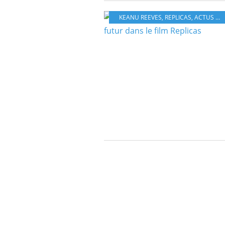
KEANU REEVES
,
REPLICAS
,
ACTUS CINÉ