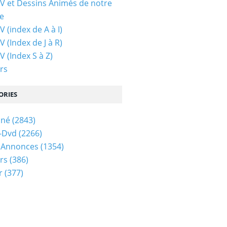
TV et Dessins Animés de notre
e
V (index de A à I)
V (Index de J à R)
V (Index S à Z)
rs
ORIES
iné
(2843)
-Dvd
(2266)
 Annonces
(1354)
rs
(386)
r
(377)