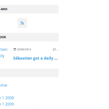
Z-MOI
OOK
03/06/2014
…
Sébastien got a daily spin reward!
omie
 1 2008
 1 2009