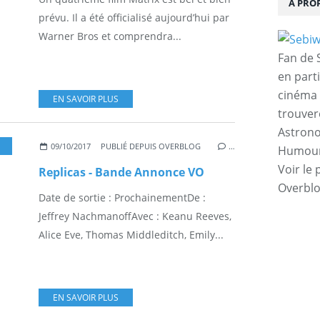
À PRO
prévu. Il a été officialisé aujourd’hui par
Warner Bros et comprendra...
Fan de S
en parti
cinéma 
EN SAVOIR PLUS
trouver
Astrono
,
CINEMA-DVD
09/10/2017
PUBLIÉ DEPUIS OVERBLOG
…
Humour,
Voir le 
Replicas - Bande Annonce VO
Overbl
Date de sortie : ProchainementDe :
Jeffrey NachmanoffAvec : Keanu Reeves,
Alice Eve, Thomas Middleditch, Emily...
EN SAVOIR PLUS