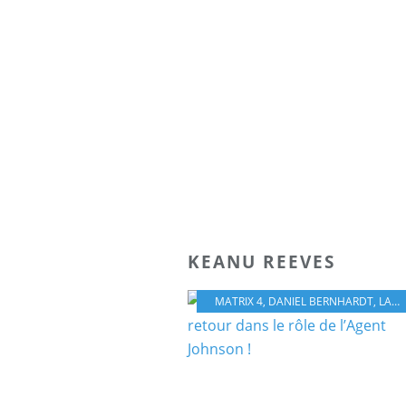
KEANU REEVES
MATRIX 4
,
DANIEL BERNHARDT
,
LANA WACHOWSKI