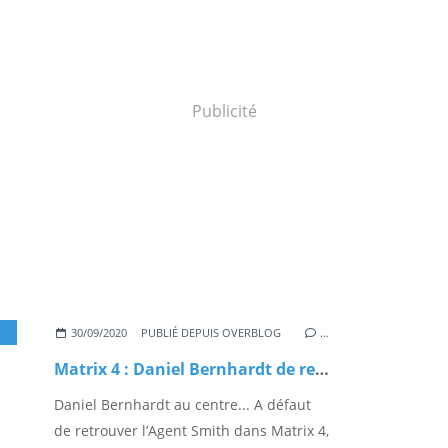
Publicité
,
KEANU REEVES
,
ACTUS CINÉ
,
CINEMA-DVD
30/09/2020
PUBLIÉ DEPUIS OVERBLOG
…
Matrix 4 : Daniel Bernhardt de retour dans le rôle de l’Agent Johnson !
Daniel Bernhardt au centre... A défaut
de retrouver l’Agent Smith dans Matrix 4,