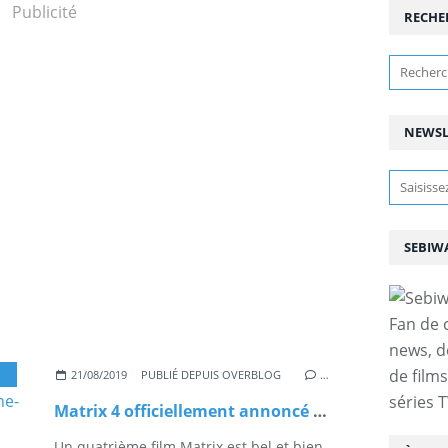
Publicité
RECHE
NEWSL
SEBIW
Fan de 
news, d
de film
,
ACTUS CINÉ
,
CINEMA-DVD
21/08/2019
PUBLIÉ DEPUIS OVERBLOG
…
séries T
Matrix 4 officiellement annoncé avec Keanu Reeves et Carrie Anne-Moss
Un quatrième film Matrix est bel et bien