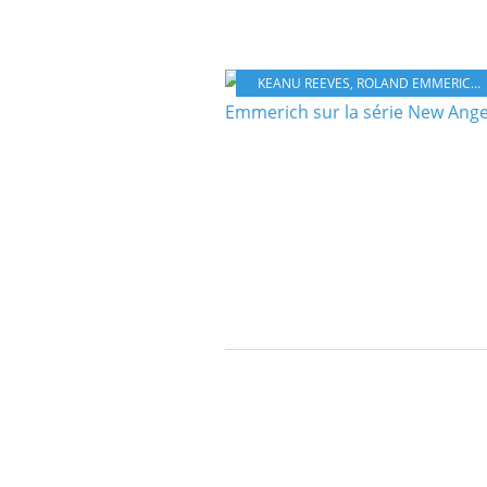
KEANU REEVES
,
ROLAND EMMERICH
,