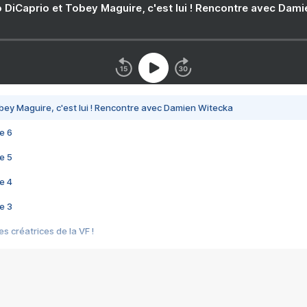
 DiCaprio et Tobey Maguire, c'est lui ! Rencontre avec Dam
bey Maguire, c'est lui ! Rencontre avec Damien Witecka
e 6
e 5
e 4
e 3
s créatrices de la VF !
e 2
e 1
e Mektoub My Love arrive enfin ! Rencontre avec Shaïn Boumedine et Sal