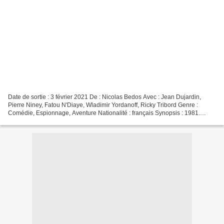
Date de sortie : 3 février 2021 De : Nicolas Bedos Avec : Jean Dujardin,
Pierre Niney, Fatou N'Diaye, Wladimir Yordanoff, Ricky Tribord Genre :
Comédie, Espionnage, Aventure Nationalité : français Synopsis : 1981.
Hubert Bonisseur de La Bath, alias OSS...