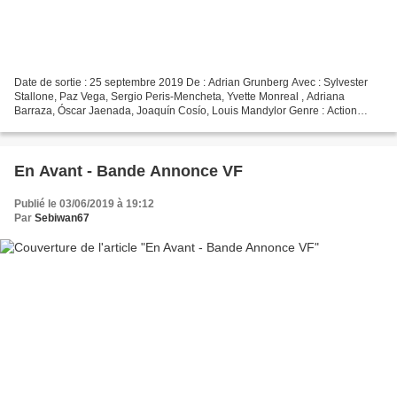
Date de sortie : 25 septembre 2019 De : Adrian Grunberg Avec : Sylvester
Stallone, Paz Vega, Sergio Peris-Mencheta, Yvette Monreal , Adriana
Barraza, Óscar Jaenada, Joaquín Cosío, Louis Mandylor Genre : Action
Nationalité : américain Synsopsis : Dans...
En Avant - Bande Annonce VF
Publié le 03/06/2019 à 19:12
Par
Sebiwan67