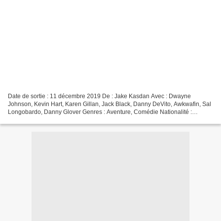
Date de sortie : 11 décembre 2019 De : Jake Kasdan Avec : Dwayne
Johnson, Kevin Hart, Karen Gillan, Jack Black, Danny DeVito, Awkwafin, Sal
Longobardo, Danny Glover Genres : Aventure, Comédie Nationalité :
américain Synopsis : Délaissé par ses amis, Spencer...