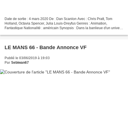
Date de sortie : 4 mars 2020 De : Dan Scanlon Avec : Chris Pratt, Tom
Holland, Octavia Spencer, Julia Louis-Dreyfus Genres : Animation,
Fantastique Nationalité : américain Synopsis : Dans la banlieue d'un univers
imaginaire, deux frères elfes se lancent...
LE MANS 66 - Bande Annonce VF
Publié le 03/06/2019 à 19:03
Par
Sebiwan67