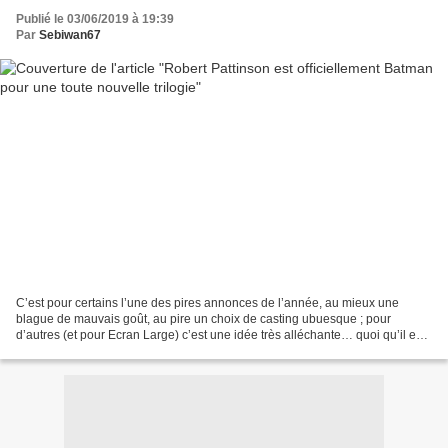
Publié le 03/06/2019 à 19:39
Par
Sebiwan67
C’est pour certains l’une des pires annonces de l’année, au mieux une
blague de mauvais goût, au pire un choix de casting ubuesque ; pour
d’autres (et pour Ecran Large) c’est une idée très alléchante… quoi qu’il en
soit, il faudra s’y faire : Robert Pattinson...