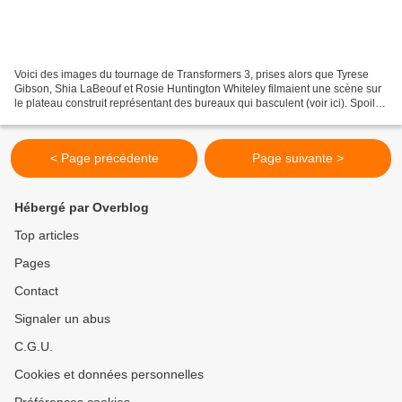
Voici des images du tournage de Transformers 3, prises alors que Tyrese
Gibson, Shia LaBeouf et Rosie Huntington Whiteley filmaient une scène sur
le plateau construit représentant des bureaux qui basculent (voir ici). Spoiler
: Cette scène spécifique...
< Page précédente
Page suivante >
Hébergé par Overblog
Top articles
Pages
Contact
Signaler un abus
C.G.U.
Cookies et données personnelles