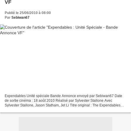
VF
Publié le 25/06/2010 à 08:00
Par
Sebiwan67
Expendables Unité spéciale Bande Annonce envoyé par Sebiwan67 Date
de sortie cinéma : 18 août 2010 Réalisé par Sylvester Stallone Avec
Sylvester Stallone, Jason Statham, Jet Li Titre original : The Expendables
Long-métrage américain . Genre : Action Année...