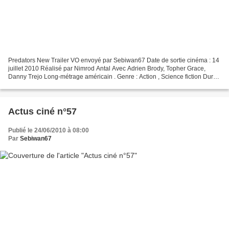
Predators New Trailer VO envoyé par Sebiwan67 Date de sortie cinéma : 14
juillet 2010 Réalisé par Nimrod Antal Avec Adrien Brody, Topher Grace,
Danny Trejo Long-métrage américain . Genre : Action , Science fiction Durée
: 01h40min Année de production...
Actus ciné n°57
Publié le 24/06/2010 à 08:00
Par
Sebiwan67