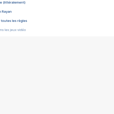
e (littéralement)
im Rayan
 toutes les règles
s les jeux vidéo
us choquant de Rockstar ? - Le scandale BULLY
e plus moche de Steam
du RÊVE tourne au CAUCHEMAR
pendant 8 heures
it… à tort
umiliés par un jeu vidéo
ire - Final Fantasy 8
ti un empire - Age of Empires
story DOFUS