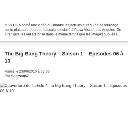
MSN UK a posté une vidéo qui montre les acteurs et l'équipe de tournage
sur le plateau du bureau basculant installé à Playa Vista à Los Angeles. On
dirait qu'elles ont été prise dans le même temps que les images publiées
hier (voir ici). La vidéo montre...
The Big Bang Theory – Saison 1 – Episodes 06 à
10
Publié le 23/06/2010 à 08:00
Par
Sebiwan67