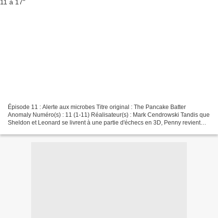
Épisode 11 : Alerte aux microbes Titre original : The Pancake Batter
Anomaly Numéro(s) : 11 (1-11) Réalisateur(s) : Mark Cendrowski Tandis que
Sheldon et Leonard se livrent à une partie d'échecs en 3D, Penny revient
d'un voyage dans le Nebraska. Elle...