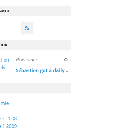
Z-MOI
OOK
03/06/2014
…
Sébastien got a daily spin reward!
omie
 1 2008
 1 2009