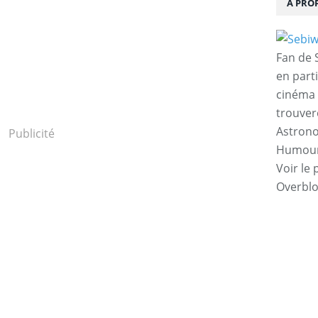
À PRO
Fan de S
en parti
cinéma 
trouver
Astrono
Publicité
Humour,
Voir le 
Overbl