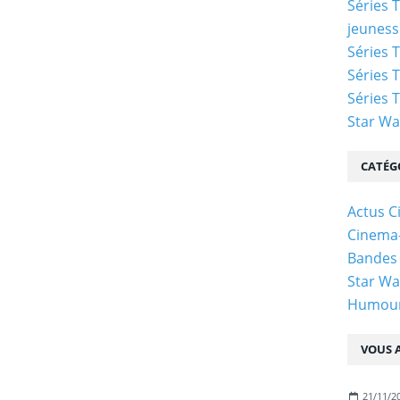
Séries 
jeuness
Séries T
Séries T
Séries T
Star Wa
CATÉG
Actus C
Cinema
Bandes
Star Wa
Humou
VOUS A
21/11/2