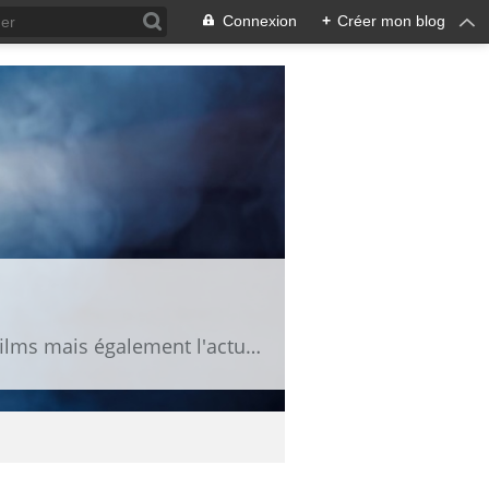
Connexion
+
Créer mon blog
Fan de cinéma, vous trouverez ici des news, des bandes annonces, des fiches de films mais également l'actu des séries TV.