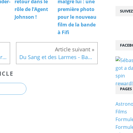
ider-
retour dans le
malgré lui : une
rôle de l’Agent
première photo
SUIVE
Johnson !
pour le nouveau
film de la bande
à Fifi
FACEB
Star Wars 7 : Luke Skywalker absent ?
Du Sang et des Larmes - Bande Annonce VF
ICLE
PAGES
Astron
Films
Formule
Formule