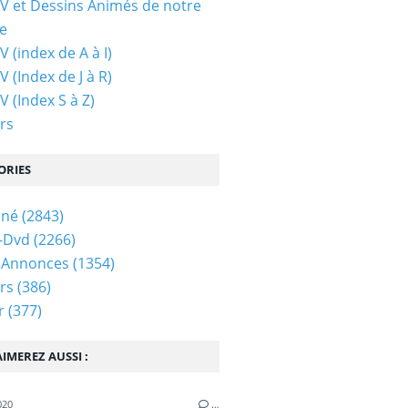
TV et Dessins Animés de notre
e
V (index de A à I)
V (Index de J à R)
V (Index S à Z)
rs
ORIES
iné
(2843)
-Dvd
(2266)
 Annonces
(1354)
rs
(386)
r
(377)
IMEREZ AUSSI :
020
…