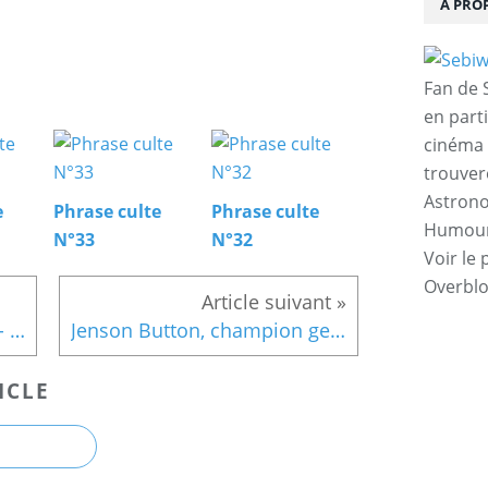
À PRO
Fan de S
en parti
cinéma 
trouver
Astrono
e
Phrase culte
Phrase culte
Humour,
N°33
N°32
Voir le 
Overbl
Michael Jackson's This Is It - Bande Annonce
Jenson Button, champion gestionnaire
ICLE