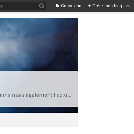
Connexion
+
Créer mon blog
Fan de cinéma, vous trouverez ici des news, des bandes annonces, des fiches de films mais également l'actu des séries TV.