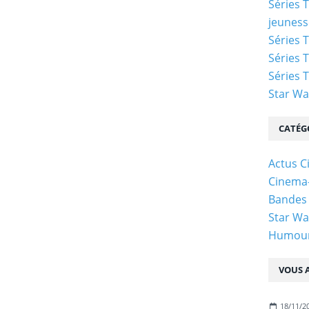
Séries 
jeuness
Séries T
Séries T
Séries T
Star Wa
CATÉG
Actus C
Cinema
Bandes
Star Wa
Humou
VOUS A
18/11/2