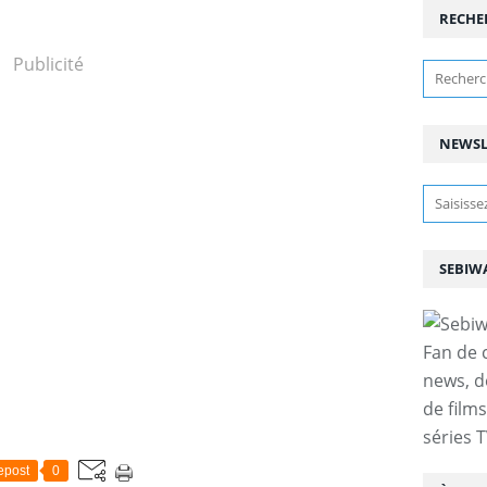
RECHE
Publicité
NEWSL
SEBIW
Fan de 
news, d
de film
séries T
epost
0