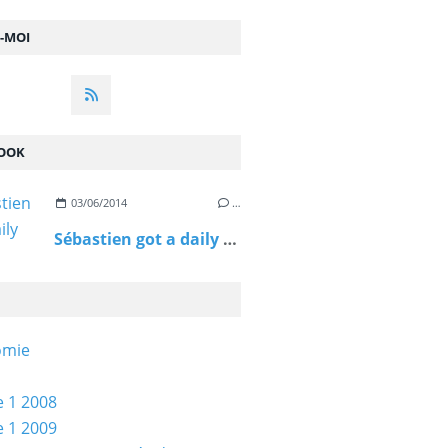
Z-MOI
OOK
03/06/2014
…
Sébastien got a daily spin reward!
omie
 1 2008
 1 2009