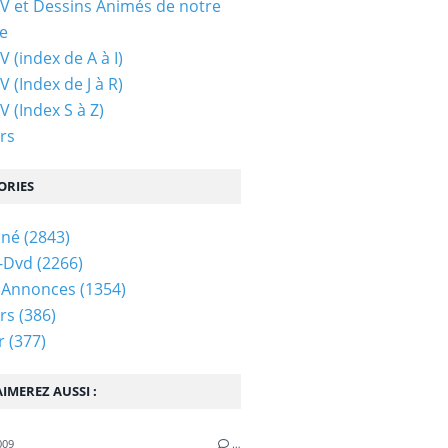
TV et Dessins Animés de notre
e
V (index de A à I)
V (Index de J à R)
V (Index S à Z)
rs
ORIES
iné
(2843)
-Dvd
(2266)
 Annonces
(1354)
rs
(386)
r
(377)
IMEREZ AUSSI :
009
…