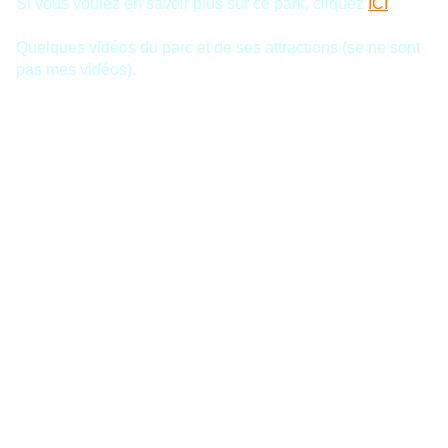
Si vous voulez en savoir plus sur ce park, cliquez
ICI
.
Quelques vidéos du parc et de ses attractions (se ne sont
pas mes vidéos).