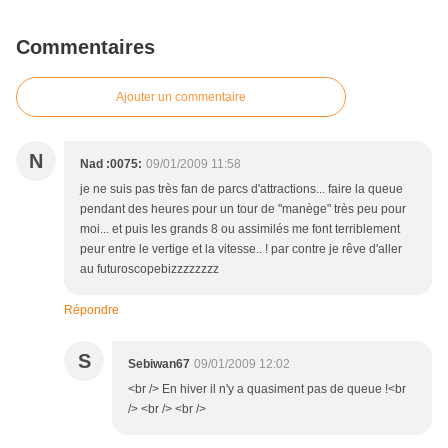
Commentaires
Ajouter un commentaire
N
Nad :0075:
09/01/2009 11:58
je ne suis pas très fan de parcs d'attractions... faire la queue
pendant des heures pour un tour de "manège" très peu pour
moi... et puis les grands 8 ou assimilés me font terriblement
peur entre le vertige et la vitesse.. ! par contre je rêve d'aller
au futuroscopebizzzzzzzz
Répondre
S
Sebiwan67
09/01/2009 12:02
<br /> En hiver il n'y a quasiment pas de queue !<br
/> <br /> <br />