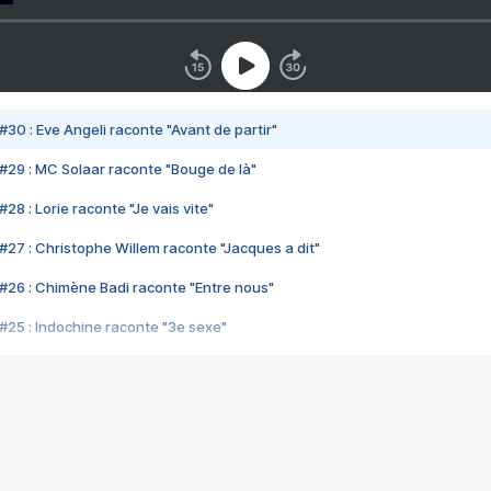
#30 : Eve Angeli raconte "Avant de partir"
#29 : MC Solaar raconte "Bouge de là"
28 : Lorie raconte "Je vais vite"
#27 : Christophe Willem raconte "Jacques a dit"
#26 : Chimène Badi raconte "Entre nous"
#25 : Indochine raconte "3e sexe"
#24 : Zaho raconte "C'est chelou"
#23 : Patrick Bruel raconte "Au café des délices"
#22 : Kyo raconte "Le chemin"
#21 : Nolwenn Leroy raconte "Cassé"