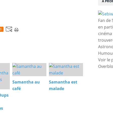
À PRO
Fan de S
en parti
0
cinéma 
trouver
Astrono
Humour,
Voir le 
Overbl
Samantha au
Samantha est
café
malade
Oups
es