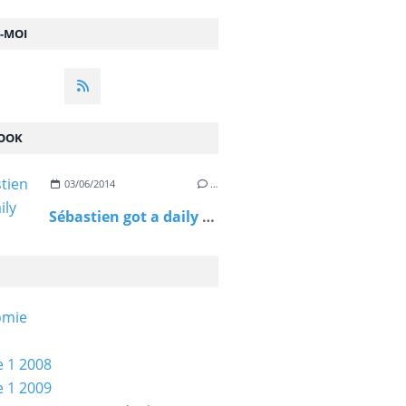
Z-MOI
OOK
03/06/2014
…
Sébastien got a daily spin reward!
omie
 1 2008
 1 2009