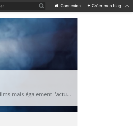
Connexion
+
Créer mon blog
Fan de cinéma, vous trouverez ici des news, des bandes annonces, des fiches de films mais également l'actu des séries TV.