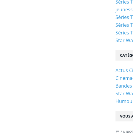
Séries 
jeuness
Séries T
Séries T
Séries T
Star Wa
CATÉG
Actus C
Cinema
Bandes
Star Wa
Humou
VOUS A
31/10/2