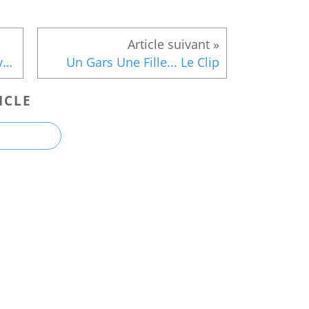
Matrix Reloaded... Le Mérovagien
Un Gars Une Fille... Le Clip
ICLE