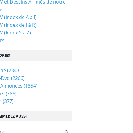
TV et Dessins Animés de notre
e
V (index de A à I)
V (Index de J à R)
V (Index S à Z)
rs
ORIES
iné
(2843)
-Dvd
(2266)
 Annonces
(1354)
rs
(386)
r
(377)
IMEREZ AUSSI :
008
…