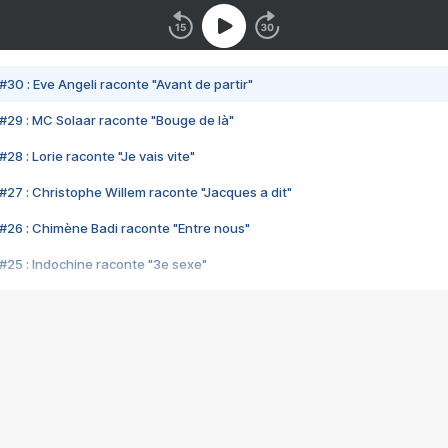
#30 : Eve Angeli raconte "Avant de partir"
#29 : MC Solaar raconte "Bouge de là"
28 : Lorie raconte "Je vais vite"
#27 : Christophe Willem raconte "Jacques a dit"
#26 : Chimène Badi raconte "Entre nous"
#25 : Indochine raconte "3e sexe"
#24 : Zaho raconte "C'est chelou"
#23 : Patrick Bruel raconte "Au café des délices"
#22 : Kyo raconte "Le chemin"
#21 : Nolwenn Leroy raconte "Cassé"
#20 : Patrick Hernandez raconte "Born to be alive"